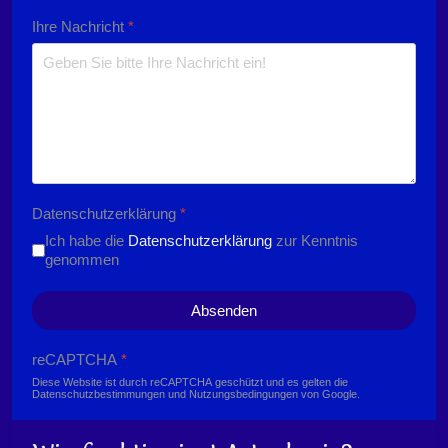
Ihre Nachricht
*
Datenschutzerklärung
*
Ich habe die
Datenschutzerklärung
zur Kenntnis
genommen
Absenden
reCAPTCHA
*
Diese Website ist durch reCAPTCHA geschützt und es gelten die
Datenschutzbestimmungen
und
Nutzungsbedingungen
von Google.