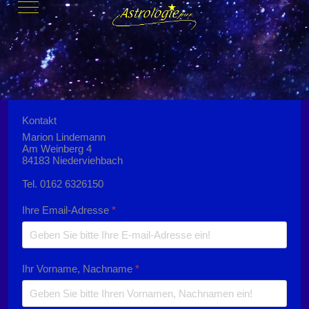
Mobile Menu Toggle
Kontakt
Marion Lindemann
Am Weinberg 4
84183 Niederviehbach
Tel. 0162 6326150
Ihre Email-Adresse
*
Ihr Vorname, Nachname
*